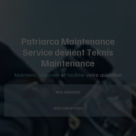
Patriarca Maintenance
Service devient Teknis
Maintenance
Maintenir
,
sécuriser
et
faciliter
votre quotidien
NOS SERVICES
NOS EXPERTISES